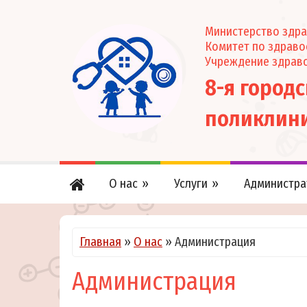
Министерство здра
Комитет по здрав
Учреждение здрав
8-я город
поликлин
О нас
Услуги
Администра
Главная
»
О нас
»
Администрация
Администрация